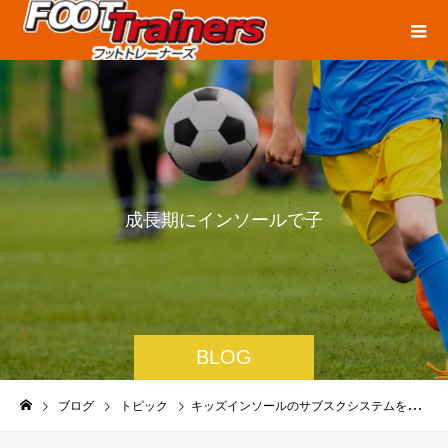
成
長
期
に
イ
ン
ソ
ー
ル
で
子
ど
も
た
BLOG
ブログ
トピック
キッズインソールのサブスクシステムを始めました！