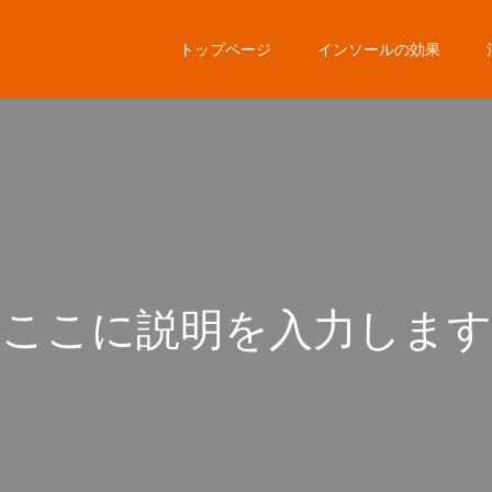
トップページ
インソールの効果
こ
こ
に
説
明
を
入
力
し
ま
す
こ
こ